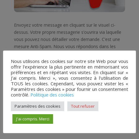
Envoyez votre message en cliquant sur le visuel ci-
dessus. Votre propre messagerie s’ouvrira via laquelle
vous pouvez nous détailler votre demande. C’est une
mesure Anti-Spam. Nous vous répondons dans les
meilleurs délais.
Nous utilisons des cookies sur notre site Web pour vous
La Direction
offrir l'expérience la plus pertinente en mémorisant vos
préférences et en répétant vos visites. En cliquant sur «
J'ai compris. Merci », vous consentez à l'utilisation de
TOUS les cookies. Cependant, vous pouvez visiter les «
Paramètres des cookies » pour fournir un consentement
contrôlé.
Politique des cookies
Paramètres des cookies
Tout refuser
J'ai compris. Merci