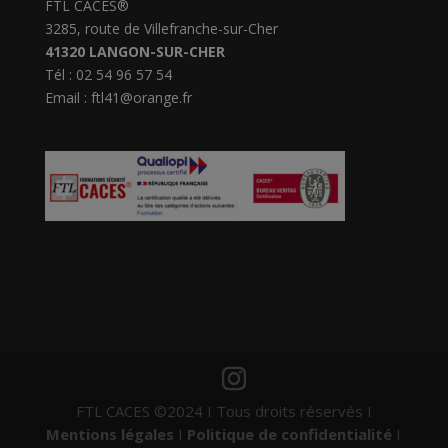
FTL CACES®
3285, route de Villefranche-sur-Cher
41320 LANGON-SUR-CHER
Tél : 02 54 96 57 54
Email : ftl41@orange.fr
FTL CACES ©2024 I Tous droits réservés I
Mentions légales
I
Politique de confidentialité
I