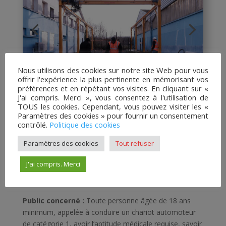
Nous utilisons des cookies sur notre site Web pour vous
offrir l'expérience la plus pertinente en mémorisant vos
préférences et en répétant vos visites. En cliquant sur «
J'ai compris. Merci », vous consentez à l'utilisation de
TOUS les cookies. Cependant, vous pouvez visiter les «
CATÉGORIE 1
Paramètres des cookies » pour fournir un consentement
contrôlé.
Politique des cookies
Objectifs : Être capable de conduire un pont
Paramètres des cookies
Tout refuser
roulant ou un portique de catégorie 1 dans le
respect des règles de sécurité.
J'ai compris. Merci
– Ponts roulants et portiques à commande au sol
Public concerné :
Toute personne âgée de 18 ans
minimum, appelée à conduire un chariot automoteur
de catégorie 1, avoir l’aptitude médicale requise, savoir